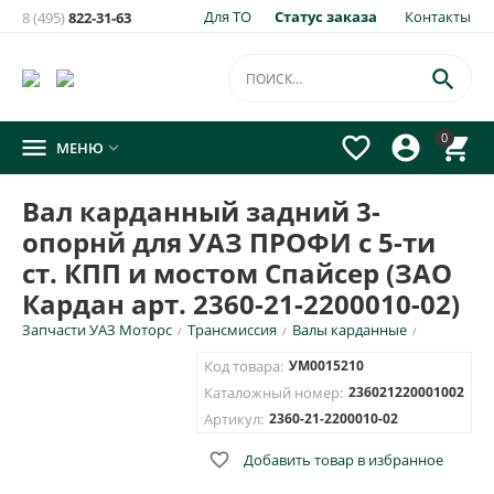
Для ТО
Статус заказа
Контакты
8 (495)
822-31-63
×
Уведомить о появлении на складе
товара:

Вал карданный задний 3-опорнй для УАЗ ПРОФИ с 5-ти ст.
0




МЕНЮ

КПП и мостом Спайсер (ЗАО Кардан арт. 2360-21-2200010-
02)
Вал карданный задний 3-
Укажите e-mail и\или номер телефона для SMS уведомления.
опорнй для УАЗ ПРОФИ с 5-ти
E-mail для уведомления письмом
ст. КПП и мостом Спайсер (ЗАО
Кардан арт. 2360-21-2200010-02)
Запчасти УАЗ Моторс
Трансмиссия
Валы карданные
/
/
/
Номер телефона для SMS уведомления
Код товара:
УМ0015210
Каталожный номер:
236021220001002
Артикул:
2360-21-2200010-02
ОТПРАВИТЬ

Добавить товар в избранное