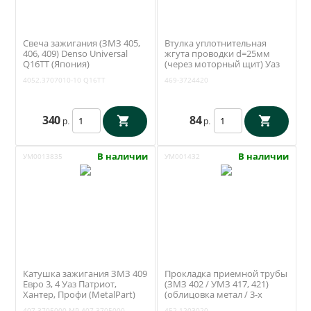
Свеча зажигания (ЗМЗ 405,
Втулка уплотнительная
406, 409) Denso Universal
жгута проводки d=25мм
Q16TT (Япония)
(через моторный щит) Уаз
4052.3707010-10
3151 (Ульяновск) 469-
4052.3707010-10
Q16TT
469-3724420
3724420
340
84
р.
р.
В наличии
В наличии
УМ0013835
УМ001432
Катушка зажигания ЗМЗ 409
Прокладка приемной трубы
Евро 3, 4 Уаз Патриот,
(ЗМЗ 402 / УМЗ 417, 421)
Хантер, Профи (MetalPart)
(облицовка метал / 3-х
МР-407.3705000
слойная) (Антаресс /
407.3705000
MP-407.3705000
452-1203020