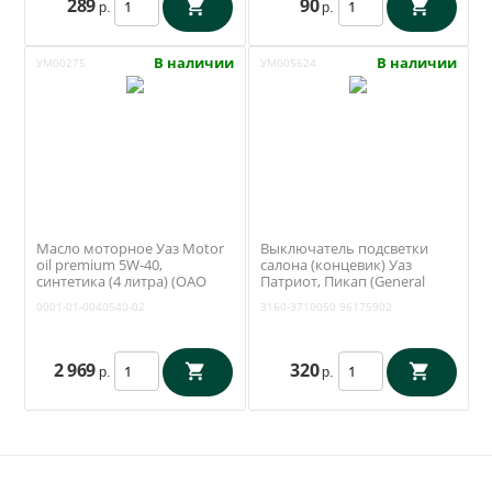
289
90
р.
р.
В наличии
В наличии
УМ00275
УМ005624
Масло моторное Уаз Motor
Выключатель подсветки
oil premium 5W-40,
салона (концевик) Уаз
синтетика (4 литра) (ОАО
Патриот, Пикап (General
УАЗ) 0001-01-0040540-02
Motors) 96175902
0001-01-0040540-02
3160-3710050
96175902
2 969
320
р.
р.