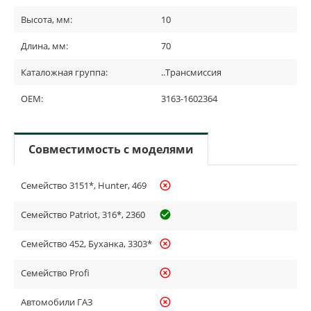
Высота, мм:
10
Длина, мм:
70
Каталожная группа:
..Трансмиссия
OEM:
3163-1602364
Совместимость с моделями
Семейство 3151*, Hunter, 469
highlight_off
Семейство Patriot, 316*, 2360
check_circle_outline
Семейство 452, Буханка, 3303*
highlight_off
Семейство Profi
highlight_off
Автомобили ГАЗ
highlight_off