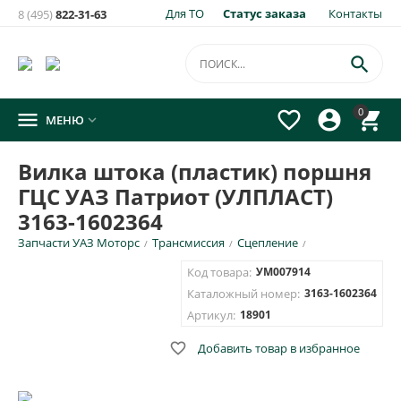
Для ТО
Статус заказа
Контакты
8 (495)
822-31-63
×
Уведомить о появлении на складе
товара:

Вилка штока (пластик) поршня ГЦС УАЗ Патриот
0




МЕНЮ

(УЛПЛАСТ) 3163-1602364
Укажите e-mail и\или номер телефона для SMS уведомления.
Вилка штока (пластик) поршня
ГЦС УАЗ Патриот (УЛПЛАСТ)
E-mail для уведомления письмом
3163-1602364
Запчасти УАЗ Моторс
Трансмиссия
Сцепление
/
/
/
Номер телефона для SMS уведомления
Код товара:
УМ007914
Каталожный номер:
3163-1602364
Артикул:
18901

Добавить товар в избранное
ОТПРАВИТЬ