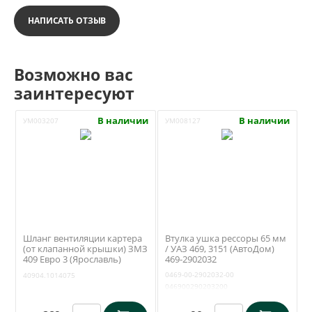
НАПИСАТЬ ОТЗЫВ
Возможно вас
заинтересуют
В наличии
В наличии
УМ003207
УМ008127
Шланг вентиляции картера
Втулка ушка рессоры 65 мм
(от клапанной крышки) ЗМЗ
/ УАЗ 469, 3151 (АвтоДом)
409 Евро 3 (Ярославль)
469-2902032
40904.1014075
0469-00-2902032-00
40904.1014075
046900290203200