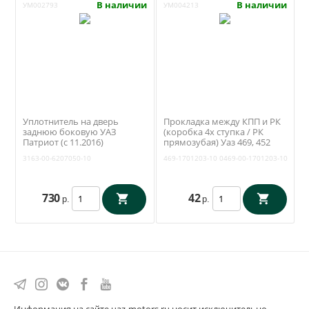
В наличии
В наличии
УМ002793
УМ004213
Уплотнитель на дверь
Прокладка между КПП и РК
заднюю боковую УАЗ
(коробка 4х ступка / РК
Патриот (с 11.2016)
прямозубая) Уаз 469, 452
(Уралэластотехника /
(Антаресс) 469-1701203-10
3163-00-6207050-10
469-1701203-10
0469-00-1701203-10
Екатеринбург) 3163-00-
6207050-10
730
42
р.
р.