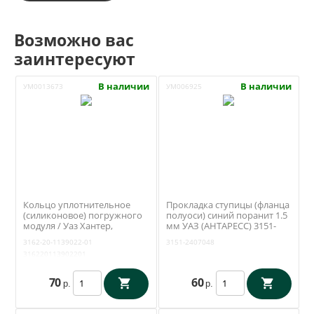
Возможно вас
заинтересуют
В наличии
В наличии
УМ0013673
УМ006925
Кольцо уплотнительное
Прокладка ступицы (фланца
(силиконовое) погружного
полуоси) синий поранит 1.5
модуля / Уаз Хантер,
мм УАЗ (АНТАРЕСС) 3151-
Патриот, Буханка (ЗМЗ 409,
2407048
3162-20-1139022-01
3151-2407048
4213) / 3162-1139022
316220113902201
70
60
р.
р.