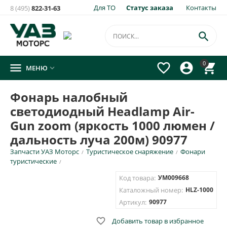
Для ТО
Статус заказа
Контакты
8 (495)
822-31-63
×
Уведомить о появлении на складе
товара:

Фонарь налобный светодиодный Headlamp Air-Gun zoom
0




МЕНЮ

(яркость 1000 люмен / дальность луча 200м) 90977
Укажите e-mail и\или номер телефона для SMS уведомления.
Фонарь налобный
светодиодный Headlamp Air-
E-mail для уведомления письмом
Gun zoom (яркость 1000 люмен /
дальность луча 200м) 90977
Номер телефона для SMS уведомления
Запчасти УАЗ Моторс
Туристическое снаряжение
Фонари
/
/
туристические
/
Код товара:
УМ009668
Каталожный номер:
HLZ-1000
ОТПРАВИТЬ
Артикул:
90977

Добавить товар в избранное