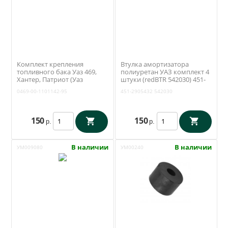
Комплект крепления
Втулка амортизатора
топливного бака Уаз 469,
полиуретан УАЗ комплект 4
Хантер, Патриот (Уаз
штуки (redBTR 542030) 451-
Моторс) 0469-00-1101142-95
2905432
0469-00-1101142-95
451-2905432
542030
150
150
р.
р.
В наличии
В наличии
УМ009080
УМ00240