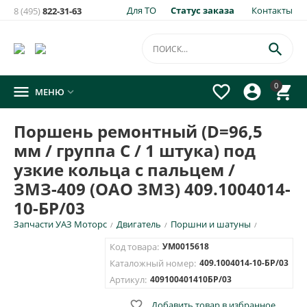
Для ТО
Статус заказа
Контакты
8 (495)
822-31-63
×
Уведомить о появлении на складе
товара:

Поршень ремонтный (D=96,5 мм / группа С / 1 штука) под
0




МЕНЮ

узкие кольца с пальцем / ЗМЗ-409 (ОАО ЗМЗ) 409.1004014-
10-БР/03
Поршень ремонтный (D=96,5
Укажите e-mail и\или номер телефона для SMS уведомления.
мм / группа С / 1 штука) под
E-mail для уведомления письмом
узкие кольца с пальцем /
ЗМЗ-409 (ОАО ЗМЗ) 409.1004014-
10-БР/03
Номер телефона для SMS уведомления
Запчасти УАЗ Моторс
Двигатель
Поршни и шатуны
/
/
/
Код товара:
УМ0015618
Каталожный номер:
409.1004014-10-БР/03
Артикул:
409100401410БР/03
ОТПРАВИТЬ

Добавить товар в избранное