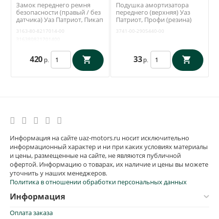
Замок переднего ремня
Подушка амортизатора
безопасности (правый / без
переднего (верхняя) Уаз
датчика) Уаз Патриот, Пикап
Патриот, Профи (резина)
(СИБЕКО) 3163-80-8217014
3741-00-2905440-00
3163-80-8217014-00
3741-00-2905440-00
316380821701400
420
33
р.
р.
Информация на сайте uaz-motors.ru носит исключительно
информационный характер и ни при каких условиях материалы
и цены, размещенные на сайте, не являются публичной
офертой. Информацию о товарах, их наличие и цены вы можете
уточнить у наших менеджеров.
Политика в отношении обработки персональных данных
Информация
Оплата заказа