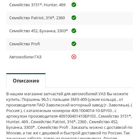
Семейство 3151*, Hunter, 469
check_circle_outline
Семейство Patriot, 316*, 2360
check_circle_outline
Семейство 452, Буханка, 3303*
check_circle_outline
Семейство Profi
check_circle_outline
Автомобили ГАЗ
highlight_off
Описание
В нашем магазине запчастей для автомобилей УАЗ Вы можете
купить: Поршень 96,5 с пальцем ЗМЗ-409 (узкие кольца) , от
производителя ПАО Заволжский моторный завод (г. Заволжье), (
Россия ), с каталожным номером 409.1004014-10-БР/03 , с
артикулом производителя 409100401410БР/03 , Семейство 3151*,
Hunter, 469 , Семейство Patriot, 316*, 2360 , Семейство 452,
Буханка, 3303* , Семейство Profi . Заказать можно с доставкой по
Москве, а так же с дешевой и быстрой доставкой по России. Так
же можно забрать товар из пунктов самовывоза. Другие