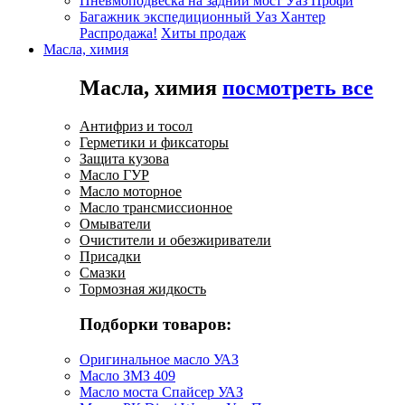
Пневмоподвеска на задний мост Уаз Профи
Багажник экспедиционный Уаз Хантер
Распродажа!
Хиты продаж
Масла, химия
Масла, химия
посмотреть все
Антифриз и тосол
Герметики и фиксаторы
Защита кузова
Масло ГУР
Масло моторное
Масло трансмиссионное
Омыватели
Очистители и обезжириватели
Присадки
Смазки
Тормозная жидкость
Подборки товаров:
Оригинальное масло УАЗ
Масло ЗМЗ 409
Масло моста Спайсер УАЗ