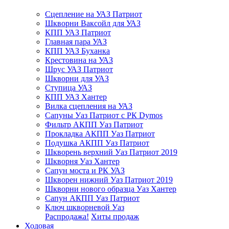
Сцепление на УАЗ Патриот
Шкворни Ваксойл для УАЗ
КПП УАЗ Патриот
Главная пара УАЗ
КПП УАЗ Буханка
Крестовина на УАЗ
Шрус УАЗ Патриот
Шкворни для УАЗ
Ступица УАЗ
КПП УАЗ Хантер
Вилка сцепления на УАЗ
Сапуны Уаз Патриот с РК Dymos
Фильтр АКПП Уаз Патриот
Прокладка АКПП Уаз Патриот
Подушка АКПП Уаз Патриот
Шкворень верхний Уаз Патриот 2019
Шкворня Уаз Хантер
Сапун моста и РК УАЗ
Шкворен нижний Уаз Патриот 2019
Шкворни нового образца Уаз Хантер
Сапун АКПП Уаз Патриот
Ключ шкворневой Уаз
Распродажа!
Хиты продаж
Ходовая