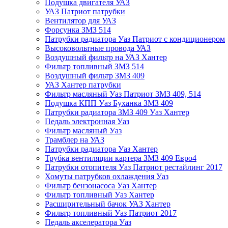
Подушка двигателя УАЗ
УАЗ Патриот патрубки
Вентилятор для УАЗ
Форсунка ЗМЗ 514
Патрубки радиатора Уаз Патриот с кондиционером
Высоковольтные провода УАЗ
Воздушный фильтр на УАЗ Хантер
Фильтр топливный ЗМЗ 514
Воздушный фильтр ЗМЗ 409
УАЗ Хантер патрубки
Фильтр масляный Уаз Патриот ЗМЗ 409, 514
Подушка КПП Уаз Буханка ЗМЗ 409
Патрубки радиатора ЗМЗ 409 Уаз Хантер
Педаль электронная Уаз
Фильтр масляный Уаз
Трамблер на УАЗ
Патрубки радиатора Уаз Хантер
Трубка вентиляции картера ЗМЗ 409 Евро4
Патрубки отопителя Уаз Патриот рестайлинг 2017
Хомуты патрубков охлаждения Уаз
Фильтр бензонасоса Уаз Хантер
Фильтр топливный Уаз Хантер
Расширительный бачок УАЗ Хантер
Фильтр топливный Уаз Патриот 2017
Педаль акселератора Уаз