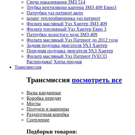
Свеча накаливания ЗМЗ 514
Трубка вентиляции картера ЗМЗ 409 Евро3
Патрубки уаз патриот акпп
шланг теплообменника уаз патриот
Фильтр масляный Уаз Хантер ЗМЗ 409
Фильтр топливный Уаз Хантер Евро 3
Патрубки холостого хода ЗМЗ 409
Фильтр масляный Уаз Патриот до 2012 года
Задняя подушка двигателя УАЗ Хантер
Передняя подушка двигателя УАЗ Хантер
Фильтр масляный Уаз Патриот IVECO
Распродажа!
Хиты продаж
Трансмиссия
Трансмиссия
посмотреть все
Валы карданные
Коробка передач
Мосты
Полуоси и шарниры
Раздаточная коробка
Сцепление
Подборки товаров: