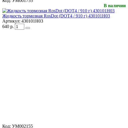
Код:
УМ001755
В наличии
Жидкость тормозная RosDot (DOT4 / 910 г) 430101H03
Артикул:
430101H03
640
р.
Код:
УМ002155