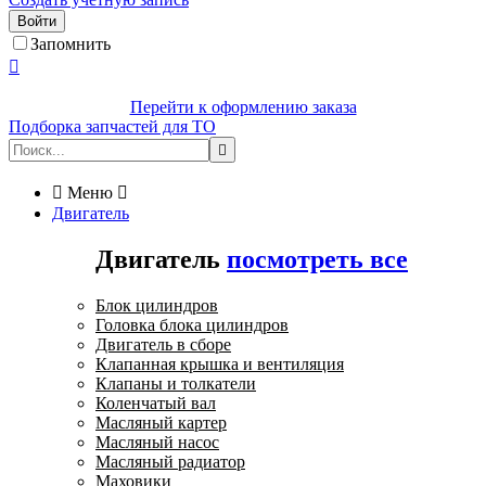
Войти
Запомнить

Перейти к оформлению заказа
Подборка запчастей для ТО


Меню

Двигатель
Двигатель
посмотреть все
Блок цилиндров
Головка блока цилиндров
Двигатель в сборе
Клапанная крышка и вентиляция
Клапаны и толкатели
Коленчатый вал
Масляный картер
Масляный насос
Масляный радиатор
Маховики