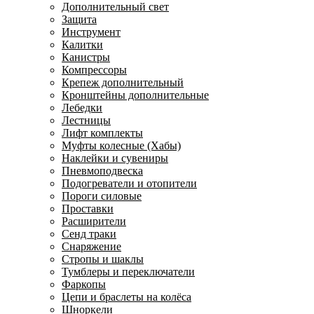
Дополнительный свет
Защита
Инструмент
Калитки
Канистры
Компрессоры
Крепеж дополнительный
Кронштейны дополнительные
Лебедки
Лестницы
Лифт комплекты
Муфты колесные (Хабы)
Наклейки и сувениры
Пневмоподвеска
Подогреватели и отопители
Пороги силовые
Проставки
Расширители
Сенд траки
Снаряжение
Стропы и шаклы
Тумблеры и переключатели
Фаркопы
Цепи и браслеты на колёса
Шноркели