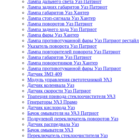
Лампа дальнего света Уаз Патриот
Лампа задних габаритов Уаз Патриот
Лампа габаритов Уаз Хантер
Лампа стоп-сигнала Уаз Хантер
Лампа поворотов Уаз Патриот
Лампа заднего хода Уаз Патриот
Лампа фары Уаз Хантер
Лампа противотуманной фары Уаз Патриот рестай
Указатель поворота Уаз Патриот
Лампа повторителей поворота Уаз Патриот
Лампа габаритов Уаз Патриот
Лампа поворотников Уаз Хантер
Лампа противотуманной фары Уаз Патриот
Датчик ЗМЗ 409
Модуль управления светотехникой УАЗ
Датчик коленвала Уаз
Датчик скорости Уаз Патриот
Трапеция привода стеклоочистителя УАЗ
Генераторы УАЗ Прамо
Датчик кислорода Уаз
Бачок омывателя на УАЗ Патриот
Подрулевой переключатель поворотов Уаз
Датчик распредвала Уаз
Бачок омывателя УАЗ
Переключатель стеклоочистителя Уаз