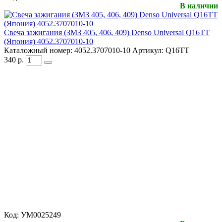
В наличии
Свеча зажигания (ЗМЗ 405, 406, 409) Denso Universal Q16TT
(Япония) 4052.3707010-10
Каталожный номер:
4052.3707010-10
Артикул:
Q16TT
340
р.
Код:
УМ0025249