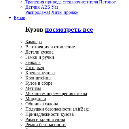
Трапеция привода стеклоочистителя Патриот
Датчик ABS Уаз
Распродажа!
Хиты продаж
Кузов
Кузов
посмотреть все
Бампера
Вентиляция и отопление
Детали кузова
Замки и ручки
Зеркала
Интерьер
Крепеж кузова
Кронштейны
Кузов в сборе
Метизы
Механизм перемещения стекла
Молдинги
Обшивка салона
Подушки безопасности (AirBag)
Принадлежности кузова
Рама и кронштейны
Ремни безопасности