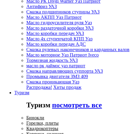
Масло РК Divgi Warner Уаз Патриот
Антифриз УАЗ
Смазка подшипников ступицы УАЗ
Масло АКПП Уаз Патриот
Масло гидроусилителя руля Уаз
Масло раздаточной коробки УАЗ
Масло коробки передач УАЗ
Масло 4х ступенчатой КПП Уаз
Масло коробки передач АДС
Смазка рулевых наконечников и карданных валов
Масло моторное Уаз Патриот Iveco
Тормозная жидкость УАЗ
масло рк даймос уаз патриот
Смазка направляющих суппорта УАЗ
Промывка двигателя ЗМЗ 409
Смазка проникающая Уаз
Распродажа!
Хиты продаж
Туризм
Туризм
посмотреть все
Бинокли
Горелки, плиты
Квадрокоптеры
Коврики, сидения