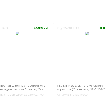
В наличии
В 
01653
Код:
УМ0011712
порная шарнира поворотного
Пыльник вакуумного усилителя
переднего моста / цапфы) Уаз
тормозов (Ульяновск) 3151-3510
атриот (ОАО УАЗ) 2360-22-
ный номер:
2360-22-2304024-00
Артикул:
31513510200
-00