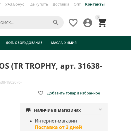
г
УАЗ.Бонус
Где купить
Доставка
Опт
Контакты
×
0




ДОП. ОБОРУДОВАНИЕ
МАСЛА, ХИМИЯ
 (TR TROPHY, арт. 31638-
638-1802076)

Добавить товар в избранное
store
Наличие в магазинах
Интернет-магазин
Поставка от 3 дней