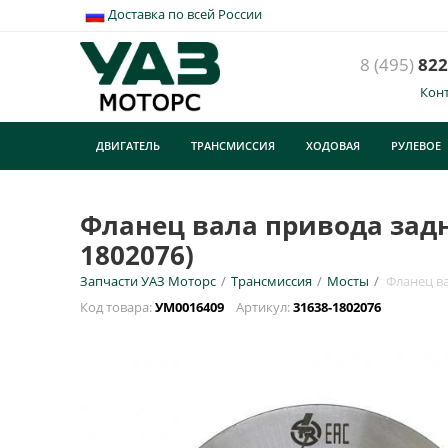
Доставка по всей России
8 (495)
822
Кон
Ф
T
ДВИГАТЕЛЬ
ТРАНСМИССИЯ
ХОДОВАЯ
РУЛЕВОЕ
У
ТУРИЗМ
E
Фланец вала привода задне
1802076)
Н
Запчасти УАЗ Моторс
/
Трансмиссия
/
Мосты
/
Фланец ва
Код товара:
УМ0016409
Артикул:
31638-1802076