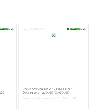
наличии
В наличии
Код:
УМ001778
Свеча зажигания А-17 (ЗМЗ 409 /
200
Оригинальные УАЗ) (ОАО УАЗ)
4052.3707010-10
Каталожный номер:
4052.3707010-10