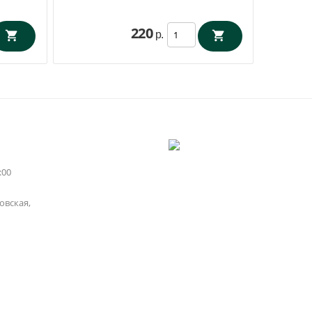
220
р.
:00
вская,