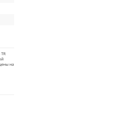
 TR
ой
 цены на