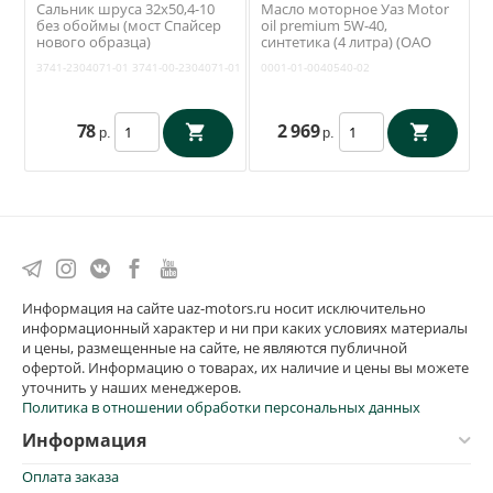
Сальник шруса 32х50,4-10
Масло моторное Уаз Motor
без обоймы (мост Спайсер
oil premium 5W-40,
нового образца)
синтетика (4 литра) (ОАО
(Уралэластомер) 3741-
УАЗ) 0001-01-0040540-02
3741-2304071-01
3741-00-2304071-01
0001-01-0040540-02
2304071-01
78
2 969
р.
р.
Информация на сайте uaz-motors.ru носит исключительно
информационный характер и ни при каких условиях материалы
и цены, размещенные на сайте, не являются публичной
офертой. Информацию о товарах, их наличие и цены вы можете
уточнить у наших менеджеров.
Политика в отношении обработки персональных данных
Информация
Оплата заказа