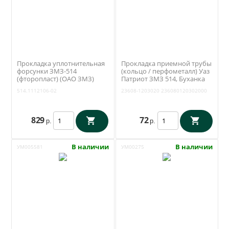
Прокладка уплотнительная
Прокладка приемной трубы
форсунки ЗМЗ-514
(кольцо / перфометалл) Уаз
(фторопласт) (ОАО ЗМЗ)
Патриот ЗМЗ 514, Буханка
514.1112106-02
ЗМЗ 4091 (Ульяновск) 23608-
514.1112106-02
23608-1203020
236080120302000
1203020
829
72
р.
р.
В наличии
В наличии
УМ005581
УМ00275