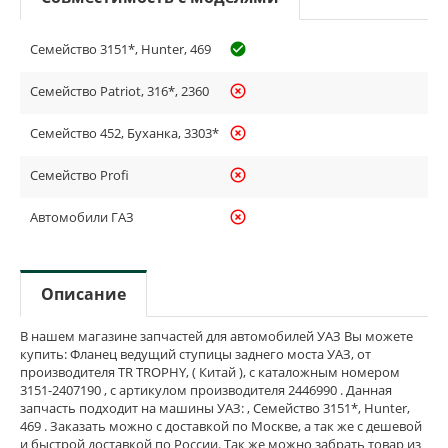
Семейство 3151*, Hunter, 469
check_circle_outline
Семейство Patriot, 316*, 2360
highlight_off
Семейство 452, Буханка, 3303*
highlight_off
Семейство Profi
highlight_off
Автомобили ГАЗ
highlight_off
Описание
В нашем магазине запчастей для автомобилей УАЗ Вы можете
купить: Фланец ведущий ступицы заднего моста УАЗ, от
производителя TR TROPHY, ( Китай ), с каталожным номером
3151-2407190 , с артикулом производителя 2446990 . Данная
запчасть подходит на машины УАЗ: , Семейство 3151*, Hunter,
469 . Заказать можно с доставкой по Москве, а так же с дешевой
и быстрой доставкой по России. Так же можно забрать товар из