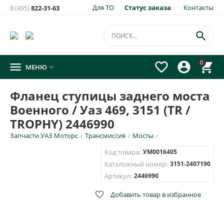
Для ТО
Статус заказа
Контакты
8 (495)
822-31-63

0




МЕНЮ

Фланец ступицы заднего моста
Военного / Уаз 469, 3151 (TR /
TROPHY) 2446990
Запчасти УАЗ Моторс
Трансмиссия
Мосты
/
/
/
Код товара:
УМ0016405
Каталожный номер:
3151-2407190
Артикул:
2446990

Добавить товар в избранное