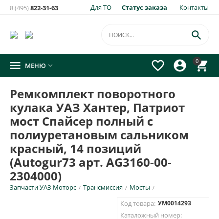
Для ТО
Статус заказа
Контакты
8 (495)
822-31-63
×
Уведомить о появлении на складе
товара:

Ремкомплект поворотного кулака УАЗ Хантер, Патриот
0




МЕНЮ

мост Спайсер полный с полиуретановым сальником
красный, 14 позиций (Autogur73 арт. AG3160-00-2304000)
Ремкомплект поворотного
Укажите e-mail и\или номер телефона для SMS уведомления.
кулака УАЗ Хантер, Патриот
E-mail для уведомления письмом
мост Спайсер полный с
полиуретановым сальником
красный, 14 позиций
Номер телефона для SMS уведомления
(Autogur73 арт. AG3160-00-
2304000)
Запчасти УАЗ Моторс
Трансмиссия
Мосты
/
/
/
ОТПРАВИТЬ
Код товара:
УМ0014293
Каталожный номер: