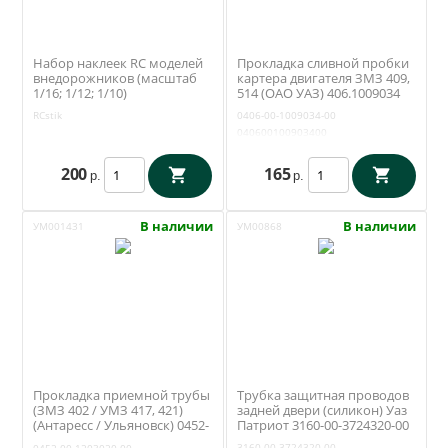
Набор наклеек RC моделей
Прокладка сливной пробки
внедорожников (масштаб
картера двигателя ЗМЗ 409,
1/16; 1/12; 1/10)
514 (ОАО УАЗ) 406.1009034
RCstik
0406-00-1009034-00
040600100903400
200
165
р.
р.
В наличии
В наличии
УМ001431
УМ00868
Прокладка приемной трубы
Трубка защитная проводов
(ЗМЗ 402 / УМЗ 417, 421)
задней двери (силикон) Уаз
(Антаресс / Ульяновск) 0452-
Патриот 3160-00-3724320-00
00-1203020-00
3160-00-3724320-00