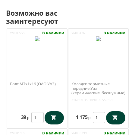
Возможно вас
заинтересуют
В наличии
В наличии
УМ007279
УМ00476
Болт М7х1х16 (ОАО УАЗ)
Колодки тормозные
передние Уаз
(керамические, бесшумные)
(redBTR 550351) 3160-00-
3160-00-3501090-00
550351
3501090-00
39
1 175
р.
р.
В наличии
В наличии
УМ001909
УМ003799