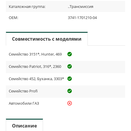
Каталожная группа:
..Трансмиссия
OEM:
3741-1701210-04
Совместимость с моделями
Семейство 3151*, Hunter, 469
check_circle_outline
Семейство Patriot, 316*, 2360
check_circle_outline
Семейство 452, Буханка, 3303*
check_circle_outline
Семейство Profi
check_circle_outline
Автомобили ГАЗ
highlight_off
Описание