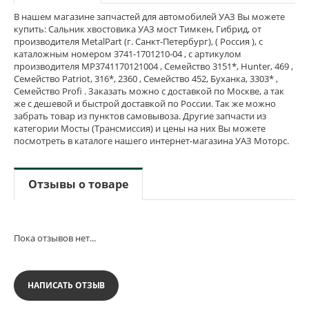
В нашем магазине запчастей для автомобилей УАЗ Вы можете
купить: Сальник хвостовика УАЗ мост Тимкен, Гибрид, от
производителя MetalPart (г. Санкт-Петербург), ( Россия ), с
каталожным номером 3741-1701210-04 , с артикулом
производителя MP3741170121004 , Семейство 3151*, Hunter, 469 ,
Семейство Patriot, 316*, 2360 , Семейство 452, Буханка, 3303* ,
Семейство Profi . Заказать можно с доставкой по Москве, а так
же с дешевой и быстрой доставкой по России. Так же можно
забрать товар из пунктов самовывоза. Другие запчасти из
категории Мосты (Трансмиссия) и цены на них Вы можете
посмотреть в каталоге нашего интернет-магазина УАЗ Моторс.
Отзывы о товаре
Пока отзывов нет...
НАПИСАТЬ ОТЗЫВ