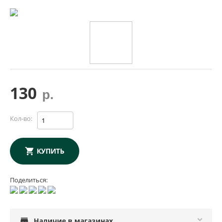
130
р.
Кол-во:
КУПИТЬ
Поделиться:
store
Наличие в магазинах