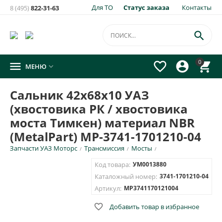
Для ТО
Статус заказа
Контакты
8 (495)
822-31-63

0




МЕНЮ

Сальник 42х68х10 УАЗ
(хвостовика РК / хвостовика
моста Тимкен) материал NBR
(MetalPart) МР-3741-1701210-04
Запчасти УАЗ Моторс
Трансмиссия
Мосты
/
/
/
Код товара:
УМ0013880
Каталожный номер:
3741-1701210-04
Артикул:
MP3741170121004

Добавить товар в избранное