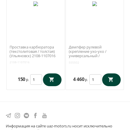
Проставка карбюратора
Демпфер рулевой
(текстолитовая / толстая)
(крепление ухо-ухо /
(Ульяновск) 2108-1107016
универсальный /
полиуретановые втулки)
2108-1107016
555502
RedBTR (555502)
150
4 460
р.
р.
Информация на сайте uaz-motors.ru носит исключительно