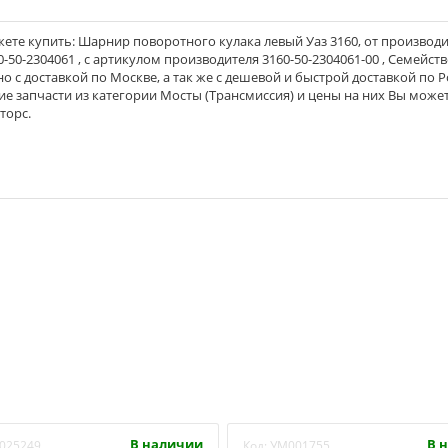
ете купить: Шарнир поворотного кулака левый Уаз 3160, от производ
-50-2304061 , с артикулом производителя 3160-50-2304061-00 , Семейств
жно с доставкой по Москве, а так же с дешевой и быстрой доставкой по Р
ие запчасти из категории Мосты (Трансмиссия) и цены на них Вы може
торс.
В наличии
В 
025249
Код:
УМ001755