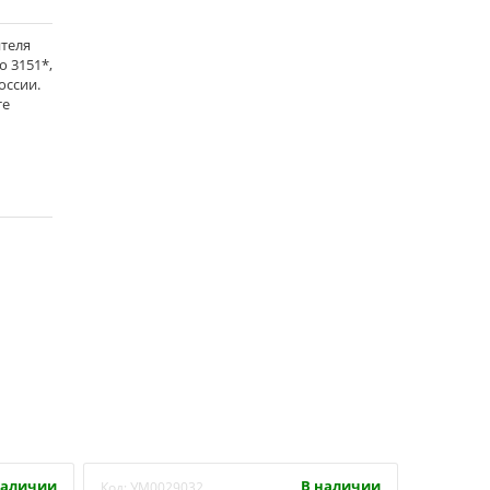
ителя
о 3151*,
оссии.
те
наличии
В наличии
Код:
УМ0029032