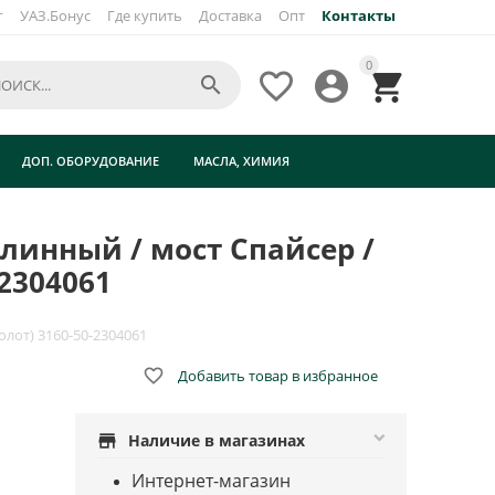
г
УАЗ.Бонус
Где купить
Доставка
Опт
Контакты
×
0




/
ДОП. ОБОРУДОВАНИЕ
МАСЛА, ХИМИЯ
линный / мост Спайсер /
-2304061
олот) 3160-50-2304061

Добавить товар в избранное
store
Наличие в магазинах
Интернет-магазин