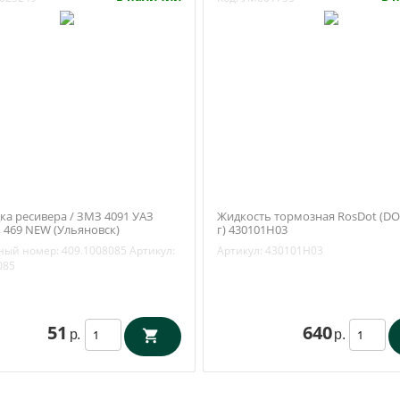
ка ресивера / ЗМЗ 4091 УАЗ
Жидкость тормозная RosDot (DOT
 469 NEW (Ульяновск)
г) 430101H03
085
ный номер:
409.1008085
Артикул:
Артикул:
430101H03
085
51
640
р.
р.