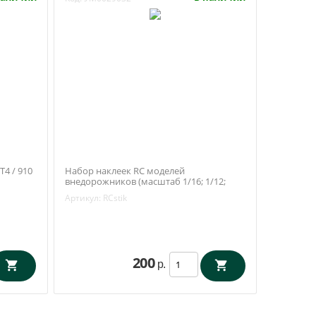
4 / 910
Набор наклеек RC моделей
внедорожников (масштаб 1/16; 1/12;
1/10)
Артикул:
RCstik
200
р.