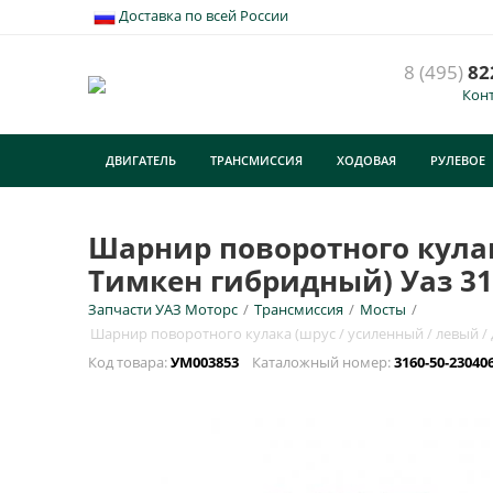
Доставка по всей России
8 (495)
82
Кон
Ш
м
ДВИГАТЕЛЬ
ТРАНСМИССИЯ
ХОДОВАЯ
РУЛЕВОЕ
3
У
ТУРИЗМ
Шарнир поворотного кулак
E
Тимкен гибридный) Уаз 316
Запчасти УАЗ Моторс
/
Трансмиссия
/
Мосты
/
Н
Шарнир поворотного кулака (шрус / усиленный / левый / д
Код товара:
УМ003853
Каталожный номер:
3160-50-23040