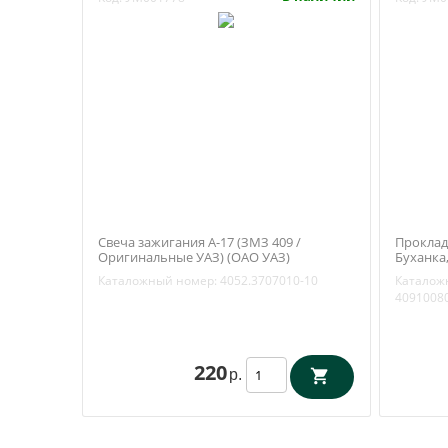
Свеча зажигания А-17 (ЗМЗ 409 /
Проклад
Оригинальные УАЗ) (ОАО УАЗ)
Буханка,
4052.3707010-10
409.1008
Каталожный номер:
4052.3707010-10
Каталож
4091008
220
р.