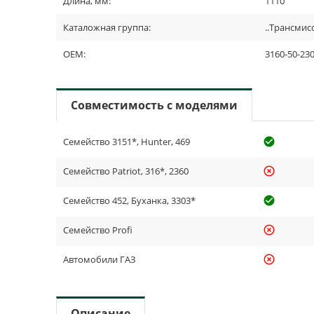
Длина, мм:
1110
Каталожная группа:
..Трансмис
OEM:
3160-50-23
Совместимость с моделями
Семейство 3151*, Hunter, 469
check_cir
Семейство Patriot, 316*, 2360
highlight_off
Семейство 452, Буханка, 3303*
check_cir
Семейство Profi
highlight_off
Автомобили ГАЗ
highlight_off
Описание