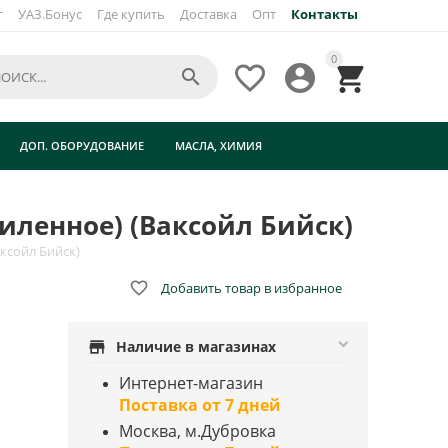
г
УАЗ.Бонус
Где купить
Доставка
Опт
Контакты
×
0




ДОП. ОБОРУДОВАНИЕ
МАСЛА, ХИМИЯ
иленное) (Ваксойл Бийск)
ксойл Бийск)

Добавить товар в избранное
store
Наличие в магазинах
Интернет-магазин
Поставка от 7 дней
Москва, м.Дубровка