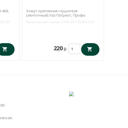
 469,
Хомут крепления глушителя
(ленточный) Уаз Патриот, Профи,
(Хантер, Буханка ЗМЗ 409) (ОАО УАЗ)
032-00
Каталожный номер:
3162-20-1203043-01
3162-20-1203043-01
220
р.
:00
вская,