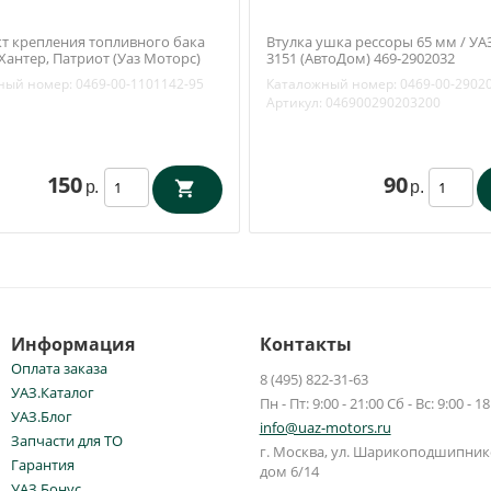
т крепления топливного бака
Втулка ушка рессоры 65 мм / УАЗ
 Хантер, Патриот (Уаз Моторс)
3151 (АвтоДом) 469-2902032
1101142-95
ный номер:
0469-00-1101142-95
Каталожный номер:
0469-00-2902
Артикул:
046900290203200
150
90
р.
р.
Информация
Контакты
Оплата заказа
8 (495) 822-31-63
УАЗ.Каталог
Пн - Пт: 9:00 - 21:00 Сб - Вс: 9:00 - 18
УАЗ.Блог
info@uaz-motors.ru
Запчасти для ТО
г.
Москва
,
ул. Шарикоподшипнико
Гарантия
дом 6/14
УАЗ.Бонус