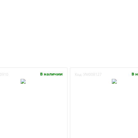
В наличии
В 
0910
Код:
УМ008127