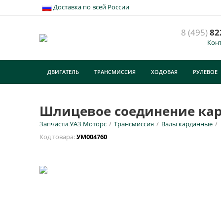
Доставка по всей России
8 (495)
82
Кон
Ш
(
ДВИГАТЕЛЬ
ТРАНСМИССИЯ
ХОДОВАЯ
РУЛЕВОЕ
У
ТУРИЗМ
E
Шлицевое соединение кард
Запчасти УАЗ Моторс
/
Трансмиссия
/
Валы карданные
/
Н
Код товара:
УМ004760