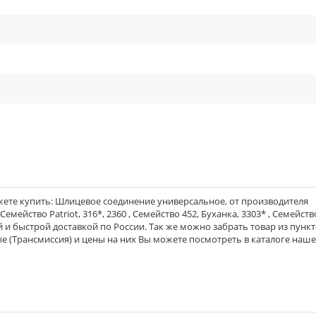
cle_outline
cle_outline
cle_outline
ете купить: Шлицевое соединение универсальное, от производителя
Семейство Patriot, 316*, 2360 , Семейство 452, Буханка, 3303* , Семейство
й и быстрой доставкой по России. Так же можно забрать товар из пунк
е (Трансмиссия) и цены на них Вы можете посмотреть в каталоге наш